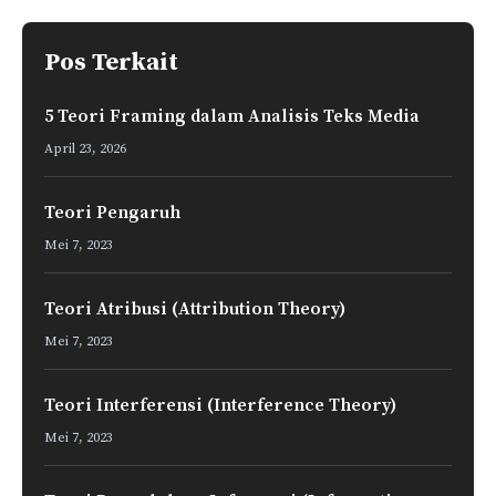
k
p
n
m
Pos Terkait
5 Teori Framing dalam Analisis Teks Media
April 23, 2026
Teori Pengaruh
Mei 7, 2023
Teori Atribusi (Attribution Theory)
Mei 7, 2023
Teori Interferensi (Interference Theory)
Mei 7, 2023