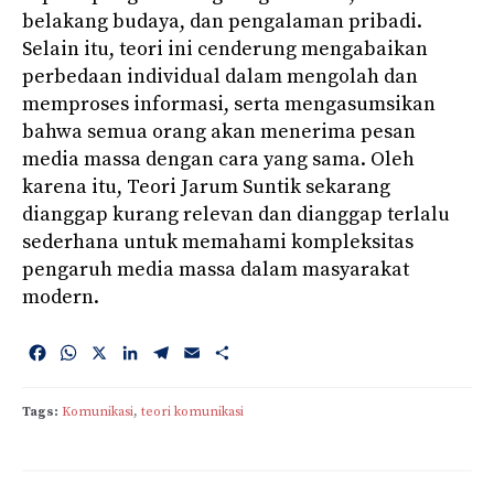
belakang budaya, dan pengalaman pribadi.
Selain itu, teori ini cenderung mengabaikan
perbedaan individual dalam mengolah dan
memproses informasi, serta mengasumsikan
bahwa semua orang akan menerima pesan
media massa dengan cara yang sama. Oleh
karena itu, Teori Jarum Suntik sekarang
dianggap kurang relevan dan dianggap terlalu
sederhana untuk memahami kompleksitas
pengaruh media massa dalam masyarakat
modern.
F
W
X
L
T
E
S
a
h
i
e
m
h
c
a
n
l
a
a
Tags:
Komunikasi
, 
teori komunikasi
e
t
k
e
i
r
b
s
e
g
l
e
o
A
d
r
o
p
I
a