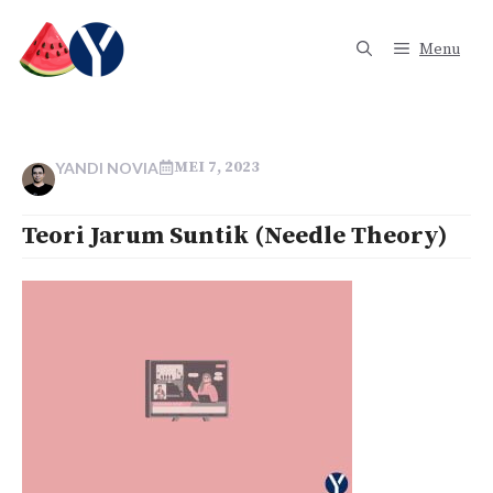
Langsung
ke
Menu
isi
MEI 7, 2023
YANDI NOVIA
Teori Jarum Suntik (Needle Theory)