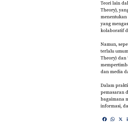
Teori lain d
Theory), ya
menentukan m
yang mengas
kolaboratif 
Namun, sepert
terlalu umum 
Theory) dan 
mempertimba
dan media d
Dalam prakti
pemasaran da
bagaimana m
informasi, d
F
W
X
a
h