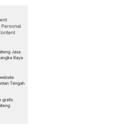
ent
, Personal
Content
alteng Jasa
alangka Raya
website
imantan Tengah
 grafis
alteng