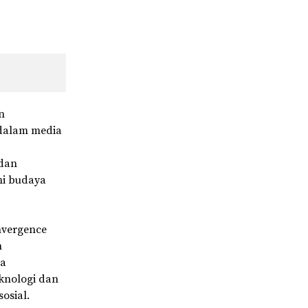
n
dalam media
 dan
hi budaya
nvergence
n
ga
knologi dan
osial.