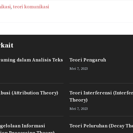
n
l
a
a
ikasi
, 
teori komunikasi
k
e
i
r
e
g
l
e
d
r
I
a
n
m
rkait
raming dalam Analisis Teks
Teori Pengaruh
Mei 7, 2023
ibusi (Attribution Theory)
Teori Interferensi (Interfe
Theory)
Mei 7, 2023
gelolaan Informasi
Teori Peluruhan (Decay Th