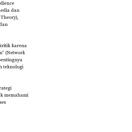
udience
media dan
 Theory),
 dan
kritik karena
an” (Network
pentingnya
 teknologi
rategi
ntuk memahami
ses