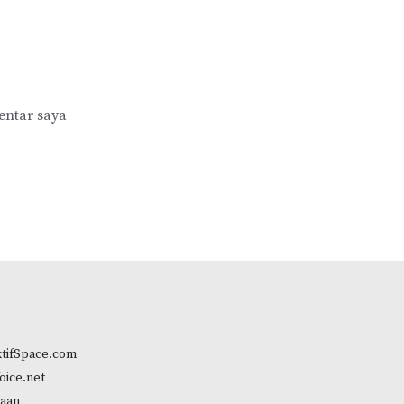
entar saya
tifSpace.com
oice.net
aan