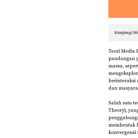
Kunjungi Me
Teori Media 
pandangan y
massa, sepert
mengeksplora
berinteraks
dan masyara
Salah satu t
Theory), ya
penggabungan
membentuk be
konvergensi