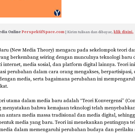
dia Online 
PerspektifSpace.com
 | Kirim tulisan dan dibayar, 
klik disini.
Baru (New Media Theory) mengacu pada sekelompok teori da
ang berkembang seiring dengan munculnya teknologi baru 
i internet, media sosial, dan platform digital lainnya. Teori ini
si perubahan dalam cara orang mengakses, berpartisipasi,
i dengan media, serta bagaimana perubahan ini mempengaru
kat.
eori utama dalam media baru adalah “Teori Konvergensi” (Co
ng menyatakan bahwa kemajuan teknologi telah menyebabka
 antara media massa tradisional dan media digital, sehing
ntuk media yang baru. Teori ini menekankan pentingnya te
 media dalam memengaruhi perubahan budaya dan perilaku s