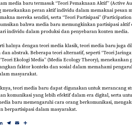
alam media baru termasuk “Teori Pemaknaan Aktif” (Active A
ng menekankan peran aktif individu dalam memaknai pesan 
akna mereka sendiri, serta “Teori Partisipasi” (Participation
umsikan bahwa media baru memungkinkan partisipasi aktif
dari individu dalam produksi dan penyebaran konten media.
i halnya dengan teori media klasik, teori media baru juga di
dan abstrak. Beberapa teori alternatif, seperti “Teori Jaring
“Teori Ekologi Media” (Media Ecology Theory), menekankan 
ngkan faktor konteks dan sosial dalam memahami pengaruh
alam masyarakat.
knya, teori media baru dapat digunakan untuk merancang st
n komunikasi yang lebih efektif dalam era digital, serta u
edia baru memengaruhi cara orang berkomunikasi, mengak
an berpartisipasi dalam masyarakat.
L
T
E
S
i
e
m
h