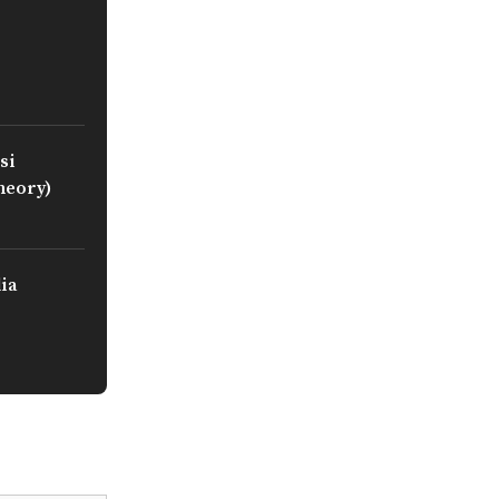
si
heory)
ia