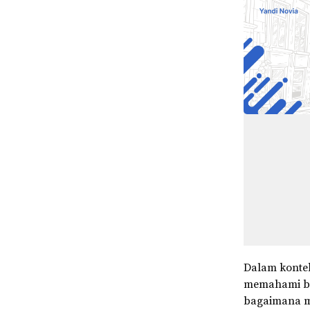
Dalam kontek
memahami ba
bagaimana m