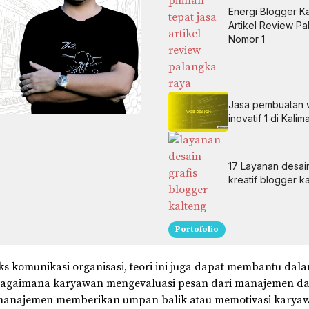
Energi Blogger K
Artikel Review P
Nomor 1
Jasa pembuatan 
inovatif 1 di Kal
17 Layanan desain
kreatif blogger k
Portofolio
s komunikasi organisasi, teori ini juga dapat membantu dal
gaimana karyawan mengevaluasi pesan dari manajemen d
anajemen memberikan umpan balik atau memotivasi karya