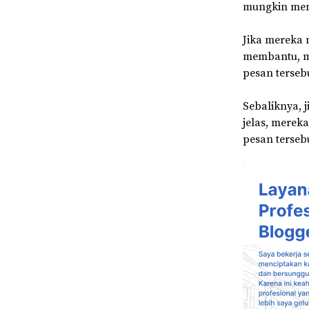
mungkin menc
Jika mereka 
membantu, m
pesan terseb
Sebaliknya, 
jelas, merek
pesan terseb