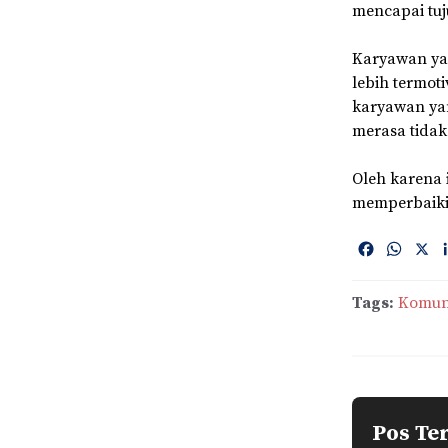
mencapai tuj
Karyawan ya
lebih termot
karyawan ya
merasa tidak
Oleh karena 
memperbaiki
F
W
X
a
h
c
a
Tags:
Komun
e
t
b
s
o
A
o
p
k
p
Pos Te