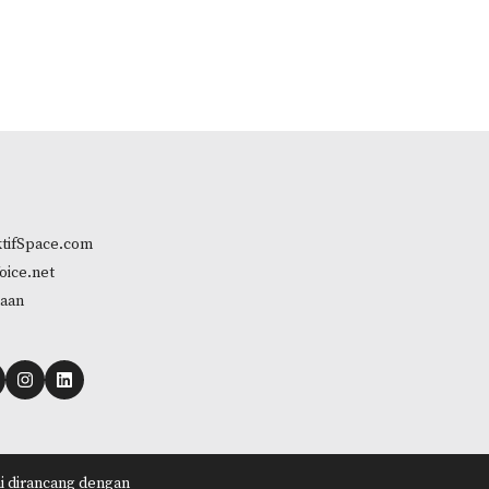
tifSpace.com
oice.net
aan
ni dirancang dengan