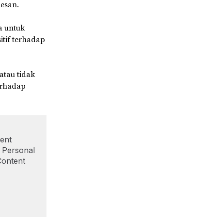
pesan.
a untuk
tif terhadap
atau tidak
erhadap
ent
, Personal
Content