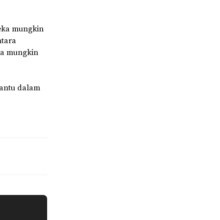
reka mungkin
ntara
ka mungkin
bantu dalam