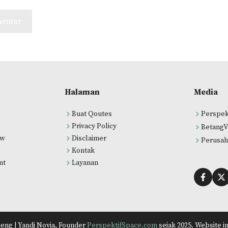
Halaman
Media
Buat Qoutes
Perspek
Privacy Policy
BetangV
ew
Disclaimer
Perusah
Kontak
nt
Layanan
eng | Yandi Novia, Founder
PerspektifSpace.com
sejak 2025. Website i