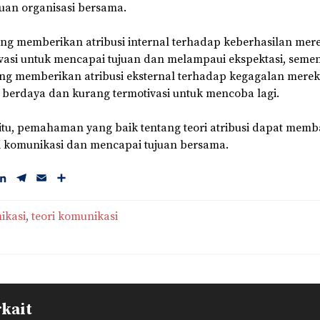
uan organisasi bersama.
ng memberikan atribusi internal terhadap keberhasilan me
ivasi untuk mencapai tujuan dan melampaui ekspektasi, seme
ng memberikan atribusi eksternal terhadap kegagalan mere
 berdaya dan kurang termotivasi untuk mencoba lagi.
itu, pemahaman yang baik tentang teori atribusi dapat mem
 komunikasi dan mencapai tujuan bersama.
L
T
E
S
i
e
m
h
n
l
a
a
ikasi
, 
teori komunikasi
k
e
i
r
e
g
l
e
d
r
I
a
n
m
rkait