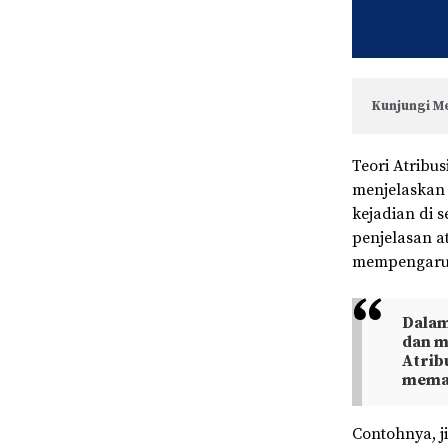
Kunjungi Me
Teori Atribus
menjelaskan
kejadian di 
penjelasan at
mempengaruhi
Dalam
dan m
Atrib
meman
Contohnya, 