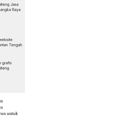
alteng Jasa
alangka Raya
website
imantan Tengah
 grafis
alteng
am
an
wan untuk