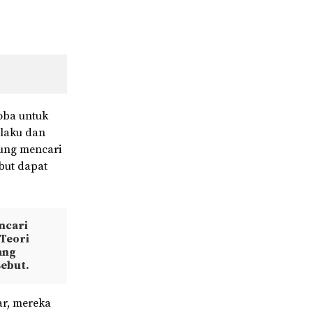
coba untuk
laku dan
rung mencari
ebut dapat
ncari
 Teori
ang
ebut.
ar, mereka