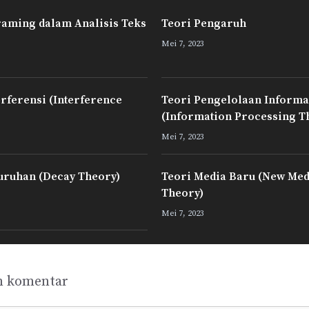
raming dalam Analisis Teks
Teori Pengaruh
Mei 7, 2023
erferensi (Interference
Teori Pengelolaan Informa
(Information Processing T
Mei 7, 2023
uruhan (Decay Theory)
Teori Media Baru (New Med
Theory)
Mei 7, 2023
n komentar