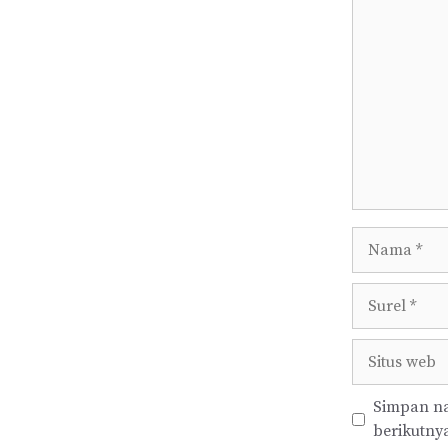
Komentar
Nama
Surel
Situs
web
Simpan na
berikutny