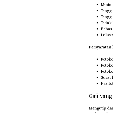
Minima
Tinggi
Tinggi
Tidak
Bebas
Lulus 
Persyaratan 
Fotoko
Fotoko
Fotoko
Surat 
Pas fo
Gaji yan
Mengutip dar