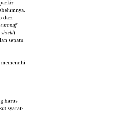
parkir
sebelumnya.
p dari
,
earmuff
 shield
)
 dan sepatu
ai memenuhi
ng harus
ut syarat-