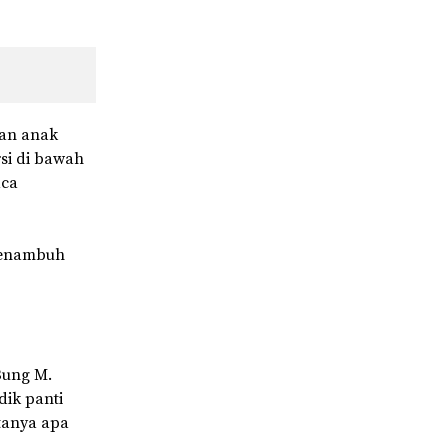
gan anak
rsi di bawah
aca
 menambuh
Bung M.
dik panti
rtanya apa