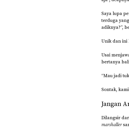
Saya lupa pe
terduga yang
adiknya?”, b
Unik dan ini
Usai menjawa
bertanya bali
“Mau jadi tu
Sontak, kam
Jangan A
Dilangsir da
marshaller
sa