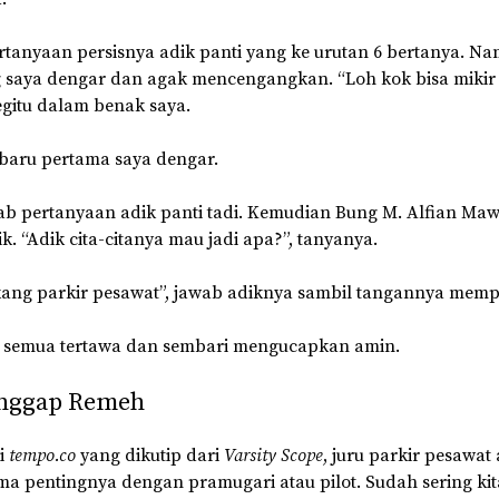
rtanyaan persisnya adik panti yang ke urutan 6 bertanya. Na
 saya dengar dan agak mencengangkan. “Loh kok bisa mikir
egitu dalam benak saya.
 baru pertama saya dengar.
b pertanyaan adik panti tadi. Kemudian Bung M. Alfian Maw
k. “Adik cita-citanya mau jadi apa?”, tanyanya.
kang parkir pesawat”, jawab adiknya sambil tangannya mem
i semua tertawa dan sembari mengucapkan amin.
nggap Remeh
ri
tempo.co
yang dikutip dari
Varsity Scope
, juru parkir pesawat
ma pentingnya dengan pramugari atau pilot. Sudah sering kita