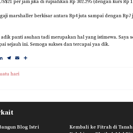
S$21 per jam jika di rupiahkan Rp 302.295 (dengan kurs Rp 14
 gaji marshaller berkisar antara Rp4 juta sampai dengan Rp7 
ta adik panti asuhan tadi merupakan hal yang istimewa. Saya s
ai sejauh ini. Semoga sukses dan tercapai yaa dik.
L
T
E
S
i
e
m
h
n
l
a
a
uatu hari
k
e
i
r
e
g
l
e
d
r
I
a
n
m
rkait
angun Blog Istri
Kembali ke Fitrah di Tanah