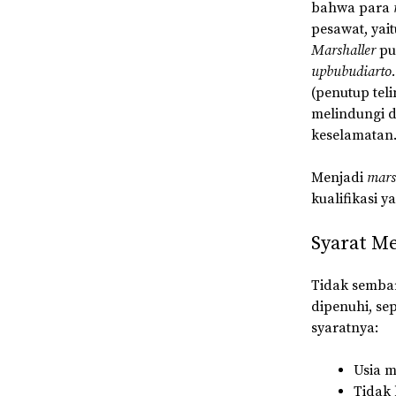
bahwa para
pesawat, yai
Marshaller
pu
upbubudiarto.
(penutup tel
melindungi da
keselamatan
Menjadi
mars
kualifikasi y
Syarat Me
Tidak sembar
dipenuhi, se
syaratnya:
Usia m
Tidak 