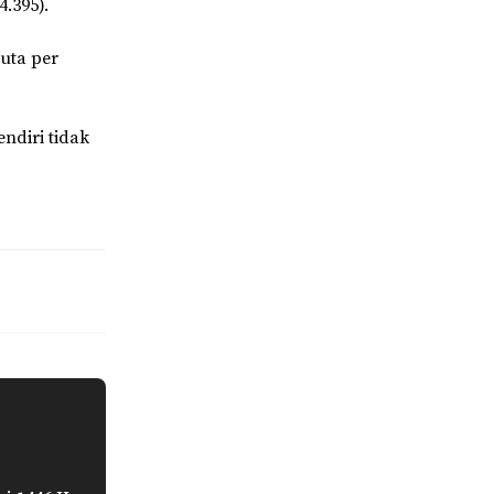
.395).
juta per
endiri tidak