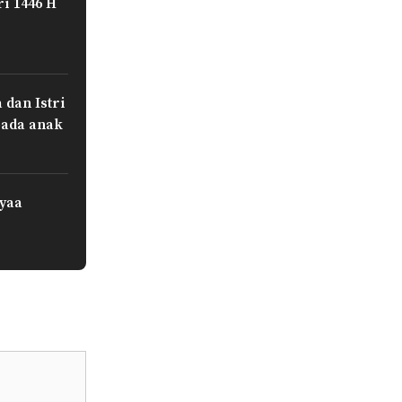
ri 1446 H
dan Istri
pada anak
 yaa