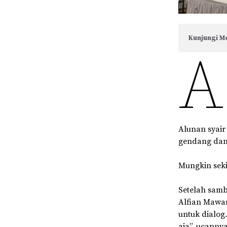
Kunjungi Me
A
Alunan syair
gendang dan 
Mungkin seki
Setelah samb
Alfian Mawar
untuk dialog
aja”, ucapnya