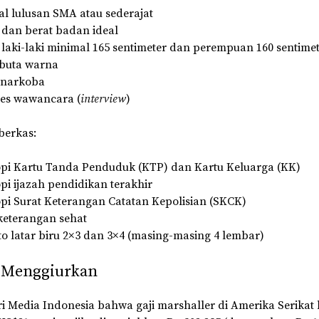
l lulusan SMA atau sederajat
 dan berat badan ideal
 laki-laki minimal 165 sentimeter dan perempuan 160 sentime
 buta warna
 narkoba
tes wawancara (
interview
)
berkas:
pi Kartu Tanda Penduduk (KTP) dan Kartu Keluarga (KK)
pi ijazah pendidikan terakhir
pi Surat Keterangan Catatan Kepolisian (SKCK)
keterangan sehat
to latar biru 2×3 dan 3×4 (masing-masing 4 lembar)
g Menggiurkan
i Media Indonesia bahwa gaji marshaller di Amerika Serikat 