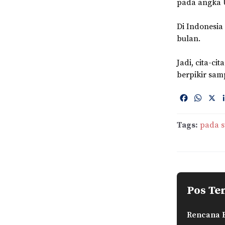
pada angka U
Di Indonesia
bulan.
Jadi, cita-ci
berpikir samp
F
W
X
a
h
c
a
Tags:
pada s
e
t
b
s
o
A
o
p
k
p
Pos Te
Rencana B