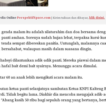
dia Online 
PerspektifSpace.com
 | Kirim tulisan dan dibayar, 
klik disini.
genda malam itu adalah silaturahim dan doa bersama den
panti asuhan. Sorenya sudah hujan lebat, terpaksa kursi-ku
tenda sempat dibereskan panitia. Untunglah, malamnya cu
bersahabat, walaupun masih dalam suasana dingin.
 habsyi dilantunkan adik-adik panti. Mereka piawai dalam
hafal bait demi bait syairnya. Menunggu acara dimulai.
tar 60 an anak lebih mengikuti acara malam itu.
utan ketua panti selanjutnya sambutan Ketua KNPI Kalteng 
di. Tidak begitu lama. Diakhir dia mencoba mengajak adik-a
. “Abang kasih 50 ribu bagi sepuluh orang yang bertanya, be
.