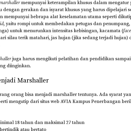
marshaller
mempunyai keterampilan khusus dalam mengatur 
tu dengan gerakan dan isyarat khusus yang harus dipelajari 
n mempunyai bebrapa alat keselamatan utama seperti dikuti
id
, yaitu rompi untuk membedakan petugas dan penumpang
inga) untuk menurunkan intensitas kebisingan, kacamata (
face
ri silau terik matahari, jas hujan (jika sedang terjadi hujan)
.
haller
juga harus mengikuti pelatihan dan pendidikan samp
ang diinginkan.
njadi Marshaller
ang orang bisa menjadi marshaller tentunya. Ada syarat ya
perti mengutip dari situs web AVIA Kampus Penerbangan berik
inimal 18 tahun dan maksimal 27 tahun
bertindik atau bertato