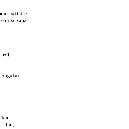
mun hal tidak
 sampai sana
ardi
peragakan.
 atau
 lihat,