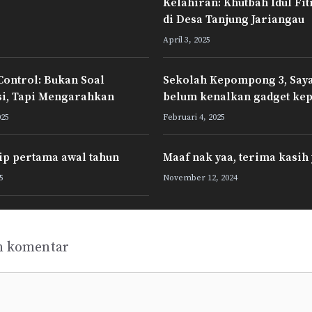
Kelahiran: Khutbah Idul Fit
di Desa Tanjung Jariangau
April 3, 2025
Control: Bukan Soal
Sekolah Kepompong 3, Saya 
i, Tapi Mengarahkan
belum kenalkan gadget ke
025
Februari 4, 2025
rip pertama awal tahun
Maaf nak yaa, terima kasih
5
November 12, 2024
n komentar