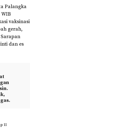
ota Palangka
0 WIB
asi vaksinasi
ah gerah,
. Sarapan
nti dan es
at
ngan
sin.
k,
ugas.
p II