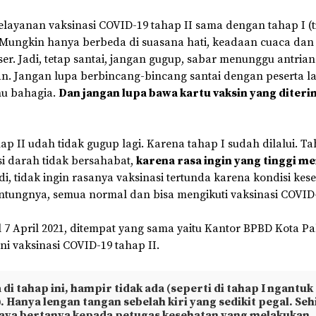
elayanan vaksinasi COVID-19 tahap II sama dengan tahap I (
Mungkin hanya berbeda di suasana hati, keadaan cuaca dan
ser. Jadi, tetap santai, jangan gugup, sabar menunggu antria
 Jangan lupa berbincang-bincang santai dengan peserta la
mu bahagia.
Dan jangan lupa bawa kartu vaksin yang diter
ap II udah tidak gugup lagi. Karena tahap I sudah dilalui. Ta
si darah tidak bersahabat,
karena rasa ingin yang tinggi me
adi, tidak ingin rasanya vaksinasi tertunda karena kondisi ke
Untungnya, semua normal dan bisa mengikuti vaksinasi COVID
 7 April 2021, ditempat yang sama yaitu Kantor BPBD Kota P
ni vaksinasi COVID-19 tahap II.
 di tahap ini, hampir tidak ada (seperti di tahap I ngantuk
). Hanya lengan tangan sebelah kiri yang sedikit pegal. Se
saya bertanya kepada petugas kesehatan yang melakukan