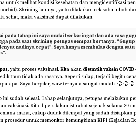
ana untuk melihat kondisi kesehatan dan mengidentifikasi pen
morbid). Skrining lainnya, yaitu dilakukan cek suhu tubuh d
ita sehat, maka vaksinasi dapat dilakukan.
i pada tahap ini saya mulai berkeringat dan ada rasa gug
gga pada saat skrining petugas sempat bertanya. “Gugup
denyut nadinya cepat”. Saya hanya membalas dengan satu
s”.
pat,
yaitu proses vaksinasi. Kita akan
disuntik vaksin COVID
edikitpun tidak ada rasanya. Seperti sulap, terjadi begitu cep
 apa-apa. Saya berpikir, waw ternyata sangat mudah. 🙂 🙂 🙂
 ini sudah selesai. Tahap selanjutnya, petugas melakukan p
an vaksinasi. Kita dipersilakan istirahat sejenak selama 30 men
kemana-mana, cukup duduk ditempat yang sudah disiapkan p
n prosedur untuk memonitor kemungkinan KIPI (Kejadian Ik