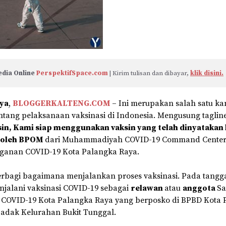
dia Online 
PerspektifSpace.com
 | Kirim tulisan dan dibayar, 
klik disini.
ya
,
BLOGGERKALTENG.COM
– Ini merupakan salah satu k
tang pelaksanaan vaksinasi di Indonesia. Mengusung taglin
sin, Kami siap menggunakan vaksin yang telah dinyatakan 
 oleh BPOM
dari Muhammadiyah COVID-19 Command Center
ganan COVID-19 Kota Palangka Raya.
erbagi bagaimana menjalankan proses vaksinasi. Pada tangga
njalani vaksinasi COVID-19 sebagai
relawan
atau
anggota
Sa
COVID-19 Kota Palangka Raya yang berposko di BPBD Kota 
Badak Kelurahan Bukit Tunggal.