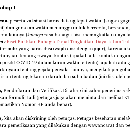
Tahap I
ama,
peserta vaksinasi harus datang tepat waktu. Jangan gugup
itif, dan gunakan waktu menunggu untuk bercerita, bercanda,
rta lainnya (
katanya
rasa bahagia bisa meningkatkan daya t
i :
Riset Buktikan Bahagia Dapat Tingkatkan Daya Tahan Tu
formulir yang harus diisi (wajib diisi dengan jujur), karena a
rtanyaan tentang riwayat kontak (apakah ada kontak denga
i positif COVID-19 dalam kurun waktu tertentu), apakah ada g
tanyaan tentang gejala penyakit lainnya, mengikuti pengoba
isian tentang tekanan darah dan suhu badan (ini diisi oleh p
,
Pendaftaran dan Verifikasi. Di tahap ini calon penerima va
an formulir tadi (petugas juga akan meminta dan melihat KT
emastikan Nomor HP anda benar).
a,
kita akan diskrining oleh petugas. Petugas kesehatan mel
ara pemeriksaan yang dilakukan dengan wawancara) dan p