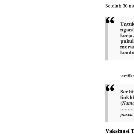
Setelah 30 m
Untuk
ngant
kerja,
pukul
meras
kemba
Sertifi
Sertif
link k
(Nama 
………….
pasca 
Vaksinasi 