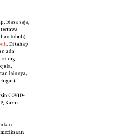
, biasa saja,
 tertawa
ahan tubuh)
buh
. Di tahap
kan ada
n orang
ejala,
tan lainnya,
etugas).
ksin COVID-
P, Kartu
akukan
emeriksaan