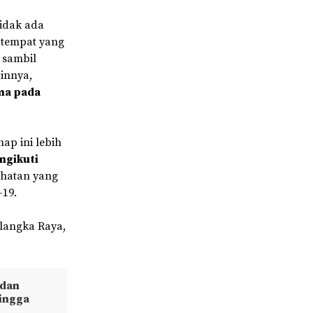
tidak ada
 tempat yang
n sambil
innya,
ima pada
hap ini lebih
ngikuti
sehatan yang
-19.
alangka Raya,
 dan
hingga