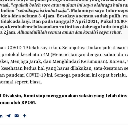
asi, “
apakah boleh sore atau malam ini saya olahraga bulu ta
 beliau “
sebaiknya istirahat saja
“. Malamnya saya tidur sepe
, kira-kira selama 3-4 jam. Besoknya semua sudah pulih, r
tidak ada lagi. Dan pada tanggal 9 April 2021, Pukul 15.00
aya kembali melaksanakan rutinitas olahraga bulu tangkis
a 2 jam.
Alhamdulillah semua aman dan kondisi saya sehat.
asi COVID-19 telah saya ikuti. Selanjutnya bukan jadi alasan 
protokol kesehatan 4M (Mencuci tangan dengan sabun dan a
er, Menjaga Jarak, dan Menghindari Kerumunan). Karena, v
 kesehatan kedua hal yang harus dilakukan, satu-kesatuan se
n pandemi COVID-19 ini. Semoga pandemi ini cepat berlalu, 
normal seperti biasa.
t Divaksin, Kami siap menggunakan vaksin yang telah diny
aman oleh BPOM
.
L
T
E
S
i
e
m
h
n
l
a
a