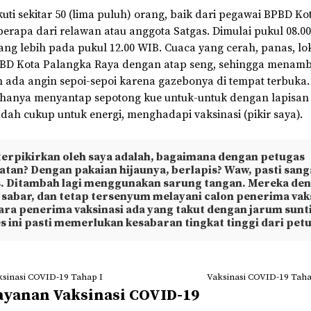
ikuti sekitar 50 (lima puluh) orang, baik dari pegawai BPBD K
erapa dari relawan atau anggota Satgas. Dimulai pukul 08.0
ang lebih pada pukul 12.00 WIB. Cuaca yang cerah, panas, lok
PBD Kota Palangka Raya dengan atap seng, sehingga menamb
ada angin sepoi-sepoi karena gazebonya di tempat terbuka
u hanya menyantap sepotong kue untuk-untuk dengan lapisan i
udah cukup untuk energi, menghadapi vaksinasi (pikir saya).
terpikirkan oleh saya adalah, bagaimana dengan petugas
atan? Dengan pakaian hijaunya, berlapis? Waw, pasti sang
. Ditambah lagi menggunakan sarung tangan. Mereka de
, sabar, dan tetap tersenyum melayani calon penerima vak
ara penerima vaksinasi ada yang takut dengan jarum sunti
s ini pasti memerlukan kesabaran tingkat tinggi dari pet
sinasi COVID-19 Tahap I
Vaksinasi COVID-19 Taha
ayanan Vaksinasi COVID-19