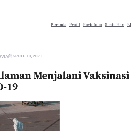
Beranda
Profil
Portofolio
Suatu Hari
B
APRIL 10, 2021
OVIA
laman Menjalani Vaksinasi
D-19