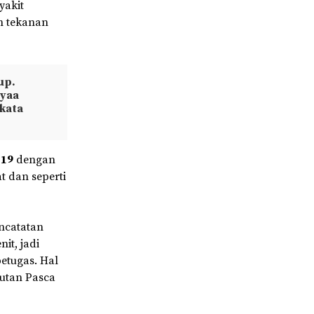
yakit
an tekanan
up.
 yaa
 kata
-19
dengan
at dan seperti
encatatan
it, jadi
etugas. Hal
utan Pasca