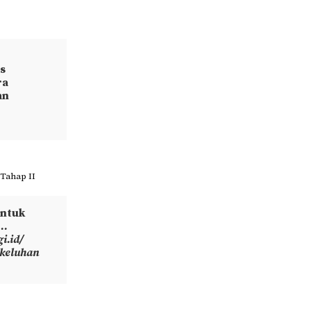
as
ra
an
 Tahap II
entuk
……
i.id/
keluhan