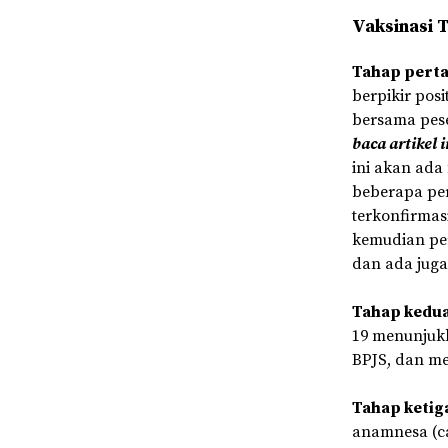
Vaksinasi 
Tahap pert
berpikir pos
bersama pese
baca artikel in
ini akan ada 
beberapa pe
terkonfirmas
kemudian per
dan ada juga 
Tahap kedua
19 menunjukk
BPJS, dan m
Tahap ketig
anamnesa (c