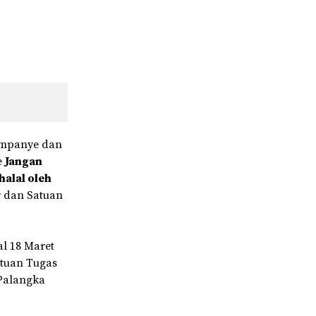
ampanye dan
e
Jangan
halal oleh
 dan Satuan
l 18 Maret
tuan Tugas
Palangka