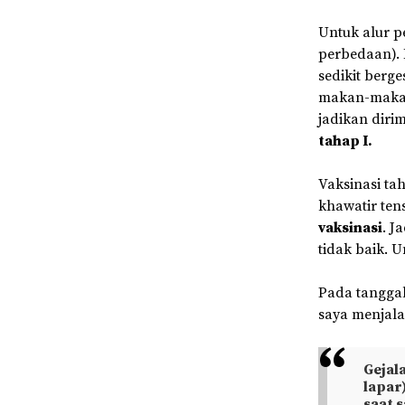
Untuk alur p
perbedaan). 
sedikit berge
makan-makan.
jadikan diri
tahap I.
Vaksinasi tah
khawatir ten
vaksinasi
. J
tidak baik. 
Pada tanggal
saya menjala
Gejala
lapar
saat 