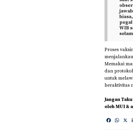
observ
jawab
biasa
pegal 
WIB s
selam
Proses vaksin
menjalankan 
Memakai mask
dan protokol
untuk melawa
beraktivitas 
Jangan Taku
oleh MUI & 
F
W
X
a
h
c
a