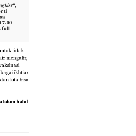
ngkis?
“,
rti
asa
-17.00
 full
untuk tidak
ir mengalir,
aksinasi
bagai ikhtiar
dan kita bisa
atakan halal