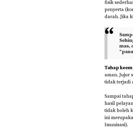
fisik sederh
penyerta (ko
darah. Jika k
Sampa
Sehin
mas, 
“pana
Tahap keem
aman. Jujur s
tidak terjadi
Sampai tahap
hasil pelayan
tidak boleh 
ini merupaka
Imunisasi).