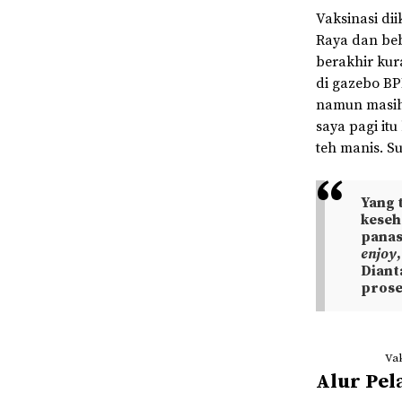
Vaksinasi di
Raya dan beb
berakhir kur
di gazebo B
namun masih 
saya pagi it
teh manis. S
Yang 
keseh
panas
enjoy
Diant
prose
Vak
Alur Pel