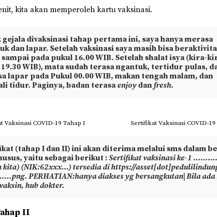
enit, kita akan memperoleh kartu vaksinasi.
 gejala divaksinasi tahap pertama ini, saya hanya merasa
uk dan lapar. Setelah vaksinasi saya masih bisa beraktivit
 sampai pada pukul 16.00 WIB. Setelah shalat isya (kira-ki
 19.30 WIB), mata sudah terasa ngantuk, tertidur pulas, d
a lapar pada Pukul 00.00 WIB, makan tengah malam, dan
li tidur. Paginya, badan terasa
enjoy
dan
fresh
.
kat Vaksinasi COVID-19 Tahap I
Sertifikat Vaksinasi COVID-19
ikat (tahap I dan II) ini akan diterima melalui sms dalam b
husus, yaitu sebagai berikut :
Sertifikat vaksinasi ke-1 ……
kita) (NIK:62xxx…) tersedia di https://asset[dot]pedulilindung
.png. PERHATIAN:hanya diakses yg bersangkutan| Bila ada 
vaksin, hub dokter.
Tahap II