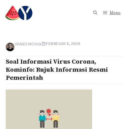
Langsung
ke
Menu
isi
FEBRUARI 8, 2020
YANDI NOVIA
Soal Informasi Virus Corona,
Kominfo: Rujuk Informasi Resmi
Pemerintah