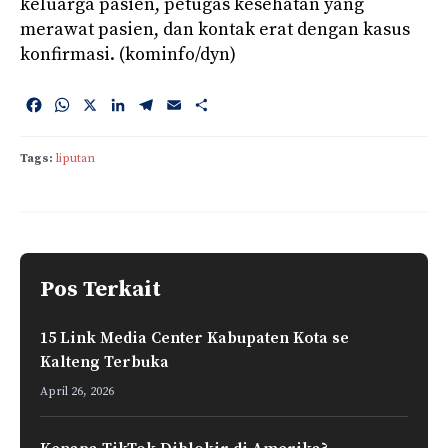
keluarga pasien, petugas kesehatan yang
merawat pasien, dan kontak erat dengan kasus
konfirmasi. (kominfo/dyn)
F
W
X
L
T
E
S
a
h
i
e
m
h
c
a
n
l
a
a
Tags:
liputan
e
t
k
e
i
r
b
s
e
g
l
e
o
A
d
r
o
p
I
a
k
p
n
m
Pos Terkait
15 Link Media Center Kabupaten Kota se
Kalteng Terbuka
April 26, 2026