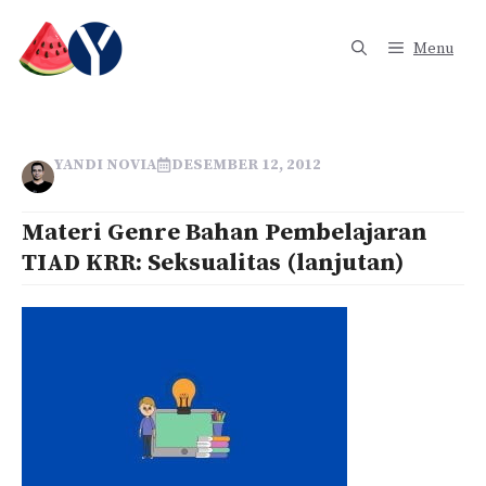
Langsung
ke
Menu
isi
YANDI NOVIA
DESEMBER 12, 2012
Materi Genre Bahan Pembelajaran
TIAD KRR: Seksualitas (lanjutan)