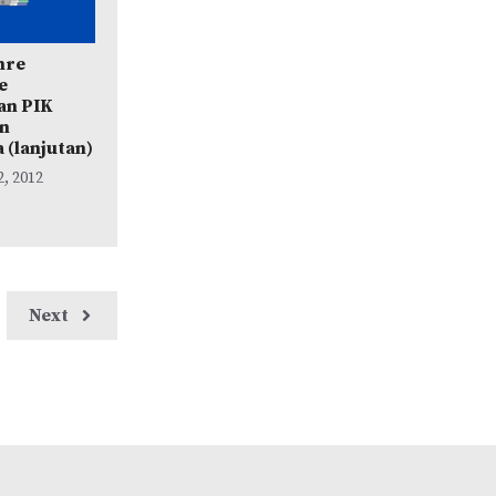
nre
e
an PIK
an
 (lanjutan)
, 2012
Next