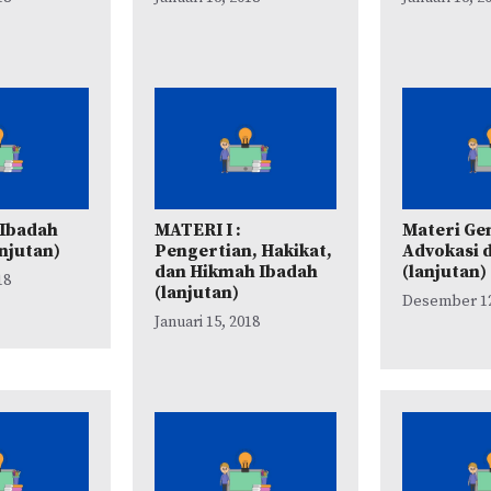
 Ibadah
MATERI I :
Materi Ge
anjutan)
Pengertian, Hakikat,
Advokasi 
dan Hikmah Ibadah
(lanjutan)
18
(lanjutan)
Desember 12
Januari 15, 2018