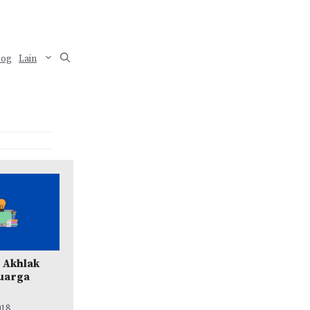
log
Lain
: Akhlak
uarga
018