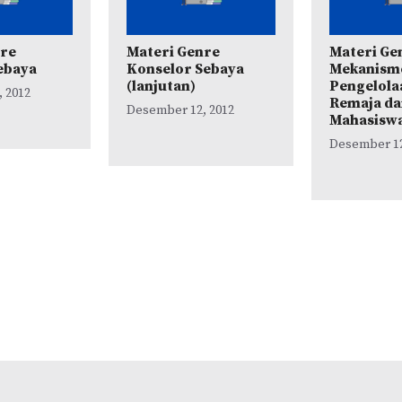
nre
Materi Genre
Materi Ge
ebaya
Konselor Sebaya
Mekanism
(lanjutan)
Pengelola
 2012
Remaja d
Desember 12, 2012
Mahasiswa
Desember 12