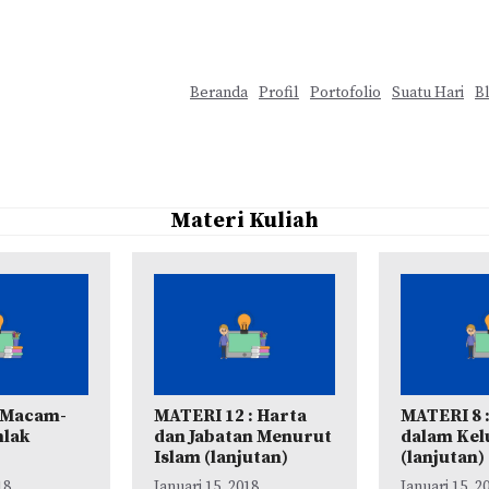
Beranda
Profil
Portofolio
Suatu Hari
B
Materi Kuliah
: Macam-
MATERI 12 : Harta
MATERI 8 
lak
dan Jabatan Menurut
dalam Kel
Islam (lanjutan)
(lanjutan)
18
Januari 15, 2018
Januari 15, 2