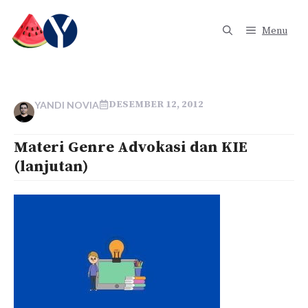
Langsung
ke
Menu
isi
DESEMBER 12, 2012
YANDI NOVIA
Materi Genre Advokasi dan KIE
(lanjutan)