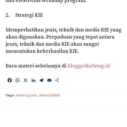
dan efektivitas terhadap program.
2. Strategi KIE
Memperhatikan jenis, teknik dan media KIE yang
akan digunakan. Perpaduan yang tepat antara
jenis, teknik dan media KIE akan sangat
menentukan keberhasilan KIE.
Baca materi sebelumya di
bloggerkalteng.id
F
W
X
L
T
E
S
a
h
i
e
m
h
c
a
n
l
a
a
Tags:
materi genre
, 
materi kuliah
e
t
k
e
i
r
b
s
e
g
l
e
o
A
d
r
o
p
I
a
k
p
n
m