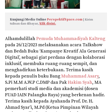
Kunjungi Media Online 
PerspektifSpace.com
 | Kirim 
tulisan dan dibayar, 
klik disini.
Alhamdulillah
Pemuda Muhammadiyah Kalteng
pada 26/12/2023 melaksanakan acara Talkshow
dan Bedah Buku ‘Kampanye Kreatif Ala Generasi
Digital’, sebagai giat perdana dengan kolaborasi
inklusif, membuka ruang-ruang sempit, dan
menghadirkan keterbukaan. Terima kasih
kepada penulis buku Bang
Muhammad Asary
,
S.Pi M.M A.W.P C.DMP dan Pak
Hakim Syah
, MA
pemerhati studi media dan akademisi (dosen
FUAD IAIN Palangka Raya) yang berkenan hadir.
Terima kasih kepada Ayahanda Prof. Dr. H.
Ahmad Syar’i, M.Pd (Ketua Pimpinan Wilayah