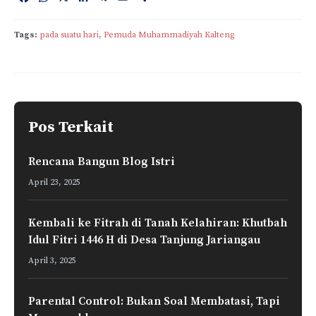
a
h
i
e
m
h
c
a
n
l
a
a
Tags:
pada suatu hari
, 
Pemuda Muhammadiyah Kalteng
e
t
k
e
i
r
b
s
e
g
l
e
o
A
d
r
o
p
I
a
k
p
n
m
Pos Terkait
Rencana Bangun Blog Istri
April 23, 2025
Kembali ke Fitrah di Tanah Kelahiran: Khutbah
Idul Fitri 1446 H di Desa Tanjung Jariangau
April 3, 2025
Parental Control: Bukan Soal Membatasi, Tapi