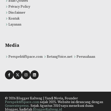
Buat Qoutes
Privacy Policy
Disclaimer
Kontak
Layanan
Media
PerspektifSpace.com
BetangVoice.net
Perusahaan
© 2026 Blogger Kalteng | Yandi Novia, Founder
PerspektifSpace.com
sejak 2025. Website ini dirancang dengan
Generatepress.
Sejak Agustus 2010 saya menekuni dunia
blogger, hadirlah
BloggerKalteng.id