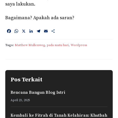
saya lakukan.
Bagaimana? Apakah ada saran?
F
W
X
L
T
E
S
a
h
i
e
m
h
c
a
n
l
a
a
Tags:
Matthew Mullenweg
, 
pada suatu hari
, 
Wordpress
e
t
k
e
i
r
b
s
e
g
l
e
o
A
d
r
o
p
I
a
k
p
n
m
Pos Terkait
Rencana Bangun Blog Istri
April 23, 2025
Kembali ke Fitrah di Tanah Kelahiran: Khutbah