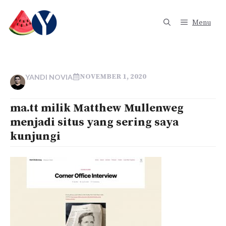
Langsung
ke
Menu
isi
NOVEMBER 1, 2020
YANDI NOVIA
ma.tt milik Matthew Mullenweg
menjadi situs yang sering saya
kunjungi