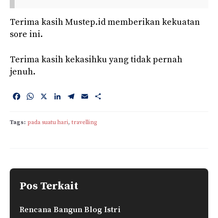
Terima kasih Mustep.id memberikan kekuatan
sore ini.
Terima kasih kekasihku yang tidak pernah
jenuh.
F
W
X
L
T
E
S
a
h
i
e
m
h
c
a
n
l
a
a
Tags:
pada suatu hari
, 
travelling
e
t
k
e
i
r
b
s
e
g
l
e
o
A
d
r
o
p
I
a
k
p
n
m
Pos Terkait
Rencana Bangun Blog Istri