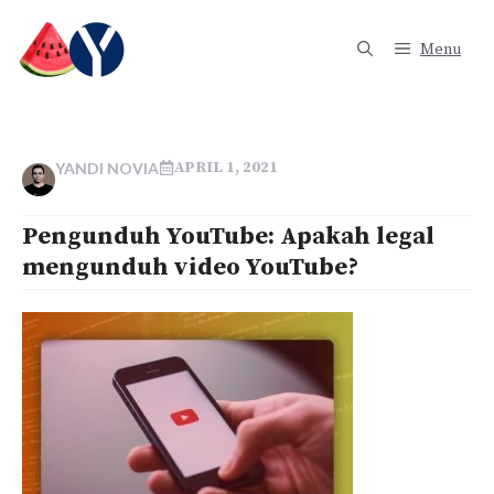
Langsung
ke
Menu
isi
APRIL 1, 2021
YANDI NOVIA
Pengunduh YouTube: Apakah legal
mengunduh video YouTube?