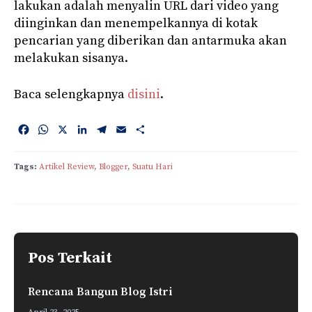
lakukan adalah menyalin URL dari video yang
diinginkan dan menempelkannya di kotak
pencarian yang diberikan dan antarmuka akan
melakukan sisanya.
Baca selengkapnya
disini
.
F
W
X
L
T
E
S
a
h
i
e
m
h
c
a
n
l
a
a
Tags:
Artikel Review
, 
Blogger
, 
Suatu Hari
e
t
k
e
i
r
b
s
e
g
l
e
o
A
d
r
o
p
I
a
k
p
n
m
Pos Terkait
Rencana Bangun Blog Istri