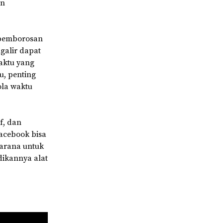
an
g pemborosan
galir dapat
aktu yang
u, penting
ola waktu
f, dan
acebook bisa
sarana untuk
adikannya alat