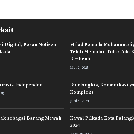
d
r
I
a
n
m
rkait
 Digital, Peran Netizen
Milad Pemuda Muhammadiya
lkada
Telah Memulai, Tidak Ada K
Berhenti
Mei 2, 2025
anusia Independen
Bulutangkis, Komunikasi y
Kompleks
025
Juni 3, 2024
tak sebagai Barang Mewah
Kawal Pilkada Kota Palang
2024