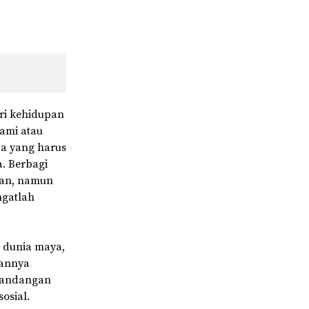
ari kehidupan
lami atau
pa yang harus
a. Berbagi
kan, namun
ngatlah
 dunia maya,
kannya
 pandangan
osial.