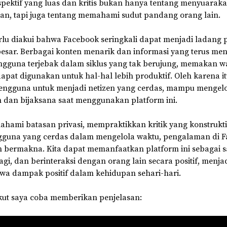
spektif yang luas dan kritis bukan hanya tentang menyuarak
uan, tapi juga tentang memahami sudut pandang orang lain.
perlu diakui bahwa Facebook seringkali dapat menjadi ladan
esar. Berbagai konten menarik dan informasi yang terus men
gguna terjebak dalam siklus yang tak berujung, memakan w
apat digunakan untuk hal-hal lebih produktif. Oleh karena it
pengguna untuk menjadi netizen yang cerdas, mampu mengel
en dan bijaksana saat menggunakan platform ini.
ami batasan privasi, mempraktikkan kritik yang konstrukti
gguna yang cerdas dalam mengelola waktu, pengalaman di F
h bermakna. Kita dapat memanfaatkan platform ini sebagai 
agi, dan berinteraksi dengan orang lain secara positif, menj
a dampak positif dalam kehidupan sehari-hari.
ikut saya coba memberikan penjelasan: