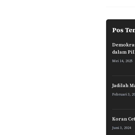
o
A
o
p
k
p
Pos Te
Demokrasi
dalam Pi
Mei 14, 2025
Jadilah M
Februari 3, 2
Koran Ce
Juni 3, 2024