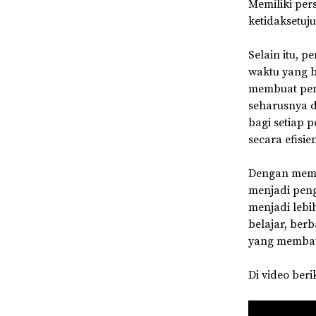
Memiliki per
ketidaksetuj
Selain itu, 
waktu yang b
membuat pen
seharusnya d
bagi setiap 
secara efisi
Dengan memah
menjadi pen
menjadi lebi
belajar, berb
yang membaw
Di video ber