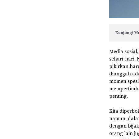
Kunjungi Me
Media sosial
sehari-hari.
pikirkan har
diunggah ada
momen spesi
mempertimban
penting.
Kita diperbo
namun, dalam
dengan bijak
orang lain j