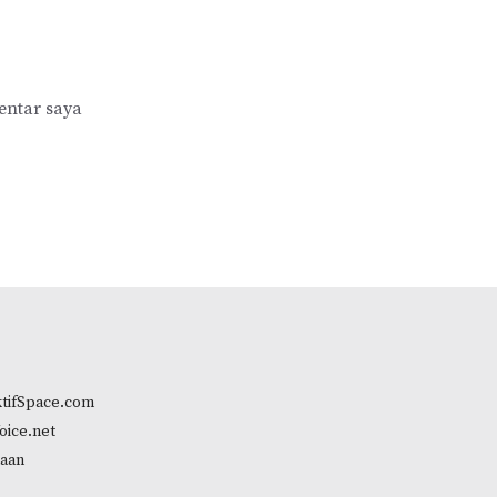
entar saya
tifSpace.com
oice.net
aan