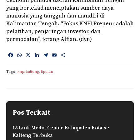
ekonomi pemuda daerah Kalimantan Tengah
yang bertekad menciptakan sumber daya
manusia yang tangguh dan mandiri di
Kalimantan Tengah. “Fokus KNPI Preneur adalah
pelatihan, penjaringan investor, dan
permodalan”, terang Alfian. (dyn)
F
W
X
L
T
E
S
a
h
i
e
m
h
c
a
n
l
a
a
Tags:
knpi kalteng
, 
liputan
e
t
k
e
i
r
b
s
e
g
l
e
o
A
d
r
o
p
I
a
k
p
n
m
Pos Terkait
15 Link Media Center Kabupaten Kota se
Kalteng Terbuka