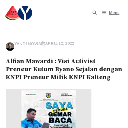
Langsung
ke
Menu
isi
APRIL 12, 2022
YANDI NOVIA
Alfian Mawardi : Visi Activist
Preneur Ketum Ryano Sejalan dengan
KNPI Preneur Milik KNPI Kalteng