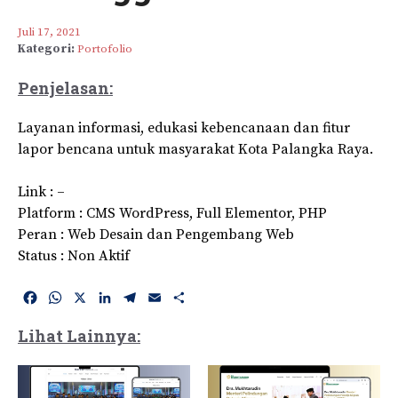
Juli 17, 2021
Kategori:
Portofolio
Penjelasan:
Layanan informasi, edukasi kebencanaan dan fitur
lapor bencana untuk masyarakat Kota Palangka Raya.
Link : –
Platform : CMS WordPress, Full Elementor, PHP
Peran : Web Desain dan Pengembang Web
Status : Non Aktif
F
W
X
L
T
E
S
a
h
i
e
m
h
c
a
n
l
a
a
Lihat Lainnya:
e
t
k
e
i
r
b
s
e
g
l
e
o
A
d
r