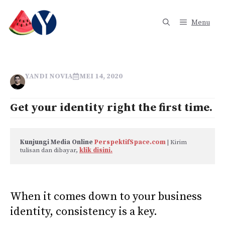
Langsung
ke
Menu
isi
YANDI NOVIA
MEI 14, 2020
Get your identity right the first time.
Kunjungi Media Online 
PerspektifSpace.com
 | Kirim 
tulisan dan dibayar, 
klik disini.
When it comes down to your business
identity, consistency is a key.