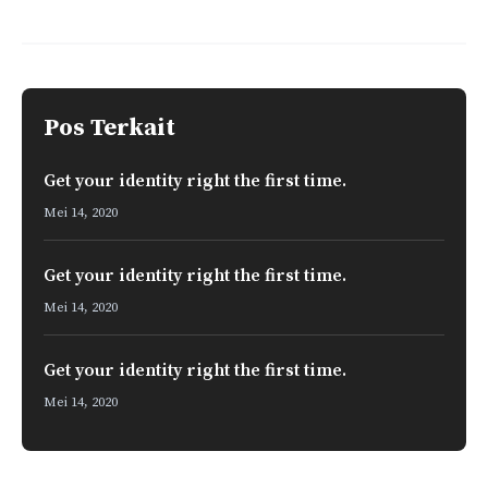
e
t
k
e
i
r
b
s
e
g
l
e
o
A
d
r
o
p
I
a
k
p
n
m
Pos Terkait
Get your identity right the first time.
Mei 14, 2020
Get your identity right the first time.
Mei 14, 2020
Get your identity right the first time.
Mei 14, 2020