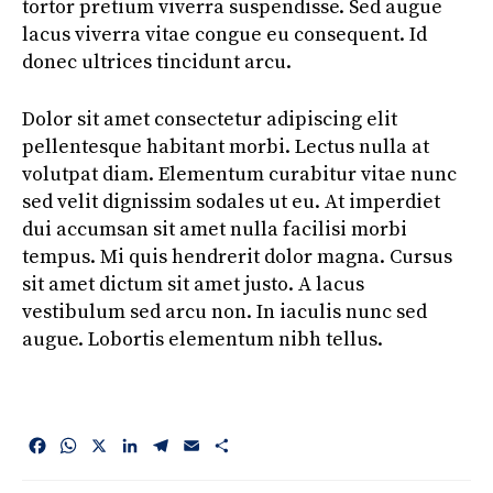
tortor pretium viverra suspendisse. Sed augue
lacus viverra vitae congue eu consequent. Id
donec ultrices tincidunt arcu.
Dolor sit amet consectetur adipiscing elit
pellentesque habitant morbi. Lectus nulla at
volutpat diam. Elementum curabitur vitae nunc
sed velit dignissim sodales ut eu. At imperdiet
dui accumsan sit amet nulla facilisi morbi
tempus. Mi quis hendrerit dolor magna. Cursus
sit amet dictum sit amet justo. A lacus
vestibulum sed arcu non. In iaculis nunc sed
augue. Lobortis elementum nibh tellus.
F
W
X
L
T
E
S
a
h
i
e
m
h
c
a
n
l
a
a