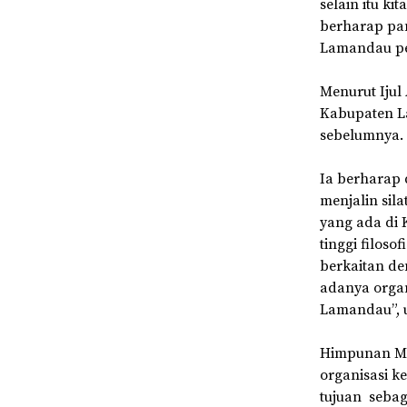
selain itu k
berharap pan
Lamandau per
Menurut Ijul
Kabupaten L
sebelumnya.
Ia berharap 
menjalin sil
yang ada di 
tinggi filos
berkaitan de
adanya organ
Lamandau”, 
Himpunan Ma
organisasi 
tujuan seba