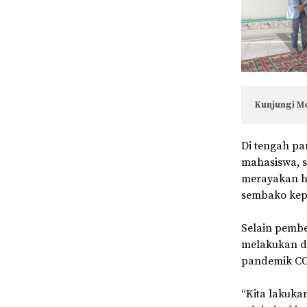
Kunjungi Me
Di tengah pa
mahasiswa, 
merayakan ha
sembako kepa
Selain pemb
melakukan d
pandemik COV
“Kita lakuka