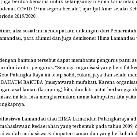
ita juga berdoa bersama untuk kelangsungan Hima Lamandau
demik COVID-19 ini segera berlalu”, ujar Ijul Amir selaku 
iode 2019/2020.
 Amir, aksi sosial ini mendapatkan dukungan dari Pemerinta
amandau, para alumni dan juga demisoner Hima Lamandau 
dengan bantuan tersebut dapat membantu pengurus panti as
aturahmi antar pengurus. “Semoga organisasi yang bersifat 
Kota Palangka Raya ini tetap solid, rukun, jaya dan selalu me
ofi BAHAUM BAKUBA (musyawarah mufakat). Karena organisasi 
ngan asal laman (kampung) kita, dan kita patut berbangga 
isasi ini kita bisa mengharumkan nama kabupaten kita yait
ungkapnya.
hasiswa Lamandau atau HIMA Lamandau Palangkaraya ad
kemahasiswaan kedaerahan yang terbentuk pada tahun 2009,
gai wadah mahasiswa Kabupaten Lamandau yang berkuliah d