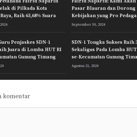
Petahana Fairid Naparin
Fairid Naparin: Kami Akan 
lak di Pilkada Kota
Pasar Blauran dan Dorong
Raya, Raih 63,68% Suara
Kebijakan yang Pro Pedag
2024
September 30, 2024
Guru Penjaskes SDN-1
SDN-1 Tongka Sukses Raih 3
ih Juara di Lomba HUT RI
Sekaligus Pada Lomba HUT 
camatan Gunung Timang
se-Kecamatan Gunung Tim
024
Agustus 21, 2024
n komentar