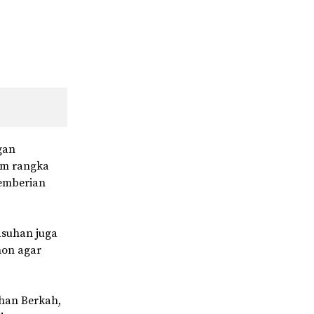
gan
am rangka
pemberian
asuhan juga
hon agar
uhan Berkah,