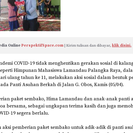
dia Online 
PerspektifSpace.com
 | Kirim tulisan dan dibayar, 
klik disini.
ndemi COVID-19 tidak menghentikan gerakan sosial di kalan
seperti Himpunan Mahasiswa Lamandau Palangka Raya, dal
ri ulang tahun ke 11, melakukan aksi sosial dalam bentuk 
da Panti Asuhan Berkah di Jalan G. Obos, Kamis (05/04).
erian paket sembako, Hima Lamandau dan anak-anak panti 
oa bersama, sebagai ungkapan terima kasih dan juga memo
ID-19 segera berlalu.
n aksi pemberian paket sembako untuk adik-adik di panti as