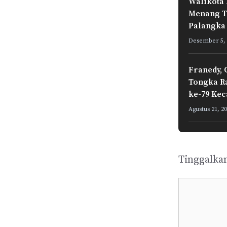
Walikota 
Menang Te
Palangka 
Desember 5, 
Franedy, 
Tongka Ra
ke-79 Ke
Agustus 21, 2
Tinggalka
Komentar