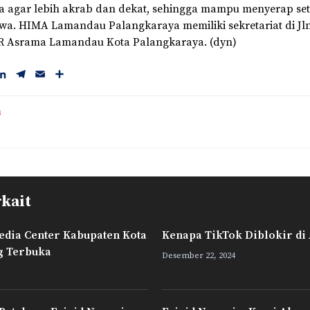
 agar lebih akrab dan dekat, sehingga mampu menyerap seti
wa. HIMA Lamandau Palangkaraya memiliki sekretariat di Jln.
 Asrama Lamandau Kota Palangkaraya. (dyn)
L
T
E
S
i
e
m
h
n
l
a
a
n
k
e
i
r
e
g
l
e
d
r
I
a
n
m
rkait
edia Center Kabupaten Kota
Kenapa TikTok Diblokir di
g Terbuka
Desember 22, 2024