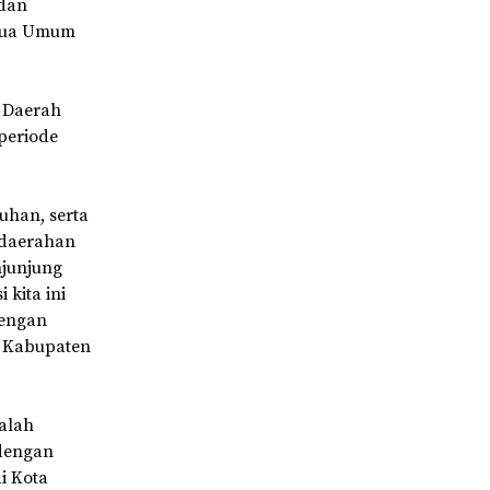
 dan
Ketua Umum
h Daerah
periode
uhan, serta
kedaerahan
njunjung
kita ini
dengan
u Kabupaten
alah
 dengan
i Kota