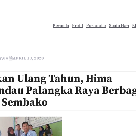
Beranda
Profil
Portofolio
Suatu Hari
B
APRIL 13, 2020
OVIA
an Ulang Tahun, Hima
dau Palangka Raya Berbag
t Sembako