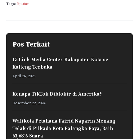
Tags:
liputan
e
t
k
e
i
r
b
s
e
g
l
e
o
A
d
r
o
p
I
a
k
p
n
m
Pos Terkait
15 Link Media Center Kabupaten Kota se
Kalteng Terbuka
April 26, 2026
Kenapa TikTok Diblokir di Amerika?
Desember 22, 2024
Walikota Petahana Fairid Naparin Menang
Telak di Pilkada Kota Palangka Raya, Raih
63,68% Suara