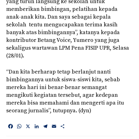
yang turun langsung ke sekolah untuk
memberikan bimbingan, pelatihan kepada
anak-anak kita. Dan saya sebagai kepala
sekolah tentu mengucapakan terima kasih
banyak atas bimbingannya”, katanya kepada
kontributor Betang Voice, Yumero yang juga
sekaligus wartawan LPM Pena FISIP UPR, Selasa
(28/01).
“Dan kita berharap tetap berlanjut nanti
bimbingannya untuk siswa-siswi kita, sebab
mereka hari ini benar-benar semangat
mengikuti kegiatan tersebut, agar kedepan
mereka bisa memahami dan mengerti apa itu
seorang jurnalis”, tutupnya. (dyn)
F
W
X
L
T
E
S
a
h
i
e
m
h
c
a
n
l
a
a