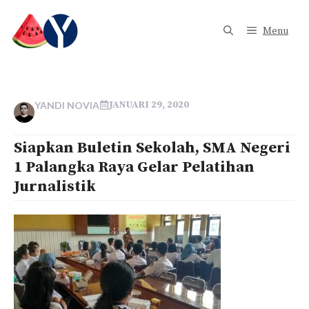
Langsung
ke
Menu
isi
JANUARI 29, 2020
YANDI NOVIA
Siapkan Buletin Sekolah, SMA Negeri
1 Palangka Raya Gelar Pelatihan
Jurnalistik