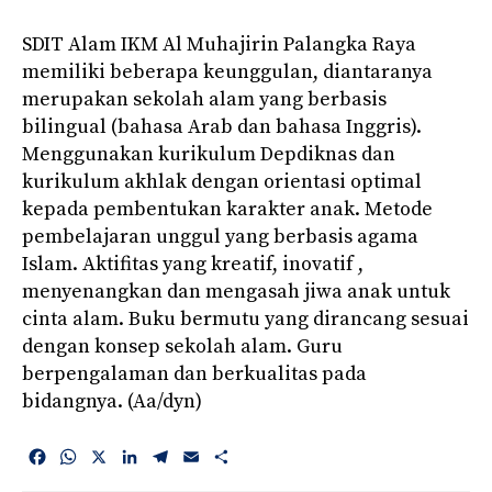
SDIT Alam IKM Al Muhajirin Palangka Raya
memiliki beberapa keunggulan, diantaranya
merupakan sekolah alam yang berbasis
bilingual (bahasa Arab dan bahasa Inggris).
Menggunakan kurikulum Depdiknas dan
kurikulum akhlak dengan orientasi optimal
kepada pembentukan karakter anak. Metode
pembelajaran unggul yang berbasis agama
Islam. Aktifitas yang kreatif, inovatif ,
menyenangkan dan mengasah jiwa anak untuk
cinta alam. Buku bermutu yang dirancang sesuai
dengan konsep sekolah alam. Guru
berpengalaman dan berkualitas pada
bidangnya. (Aa/dyn)
F
W
X
L
T
E
S
a
h
i
e
m
h