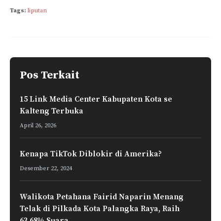
c
a
n
l
a
a
Tags:
liputan
e
t
k
e
i
r
b
s
e
g
l
e
o
A
d
r
o
p
I
a
k
p
n
m
Pos Terkait
15 Link Media Center Kabupaten Kota se
Kalteng Terbuka
April 26, 2026
Kenapa TikTok Diblokir di Amerika?
Desember 22, 2024
Walikota Petahana Fairid Naparin Menang
Telak di Pilkada Kota Palangka Raya, Raih
63,68% Suara