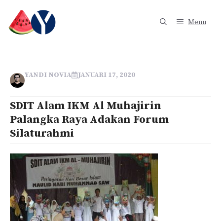
Langsung
ke
Menu
isi
YANDI NOVIA
JANUARI 17, 2020
SDIT Alam IKM Al Muhajirin
Palangka Raya Adakan Forum
Silaturahmi