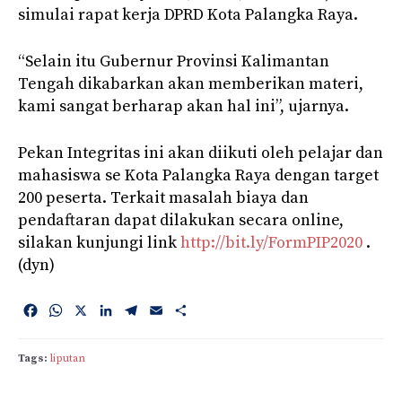
simulai rapat kerja DPRD Kota Palangka Raya.
“Selain itu Gubernur Provinsi Kalimantan
Tengah dikabarkan akan memberikan materi,
kami sangat berharap akan hal ini”, ujarnya.
Pekan Integritas ini akan diikuti oleh pelajar dan
mahasiswa se Kota Palangka Raya dengan target
200 peserta. Terkait masalah biaya dan
pendaftaran dapat dilakukan secara online,
silakan kunjungi link
http://bit.ly/FormPIP2020
.
(dyn)
F
W
X
L
T
E
S
a
h
i
e
m
h
c
a
n
l
a
a
Tags:
liputan
e
t
k
e
i
r
b
s
e
g
l
e
o
A
d
r