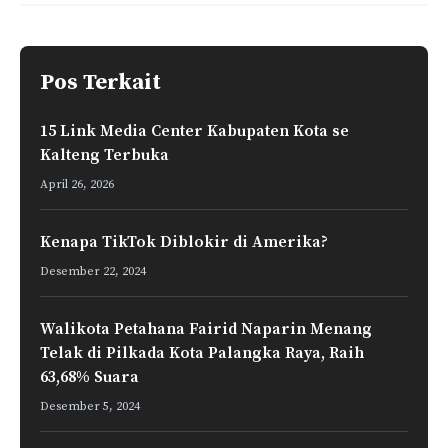
o
p
I
a
k
p
n
m
Pos Terkait
15 Link Media Center Kabupaten Kota se
Kalteng Terbuka
April 26, 2026
Kenapa TikTok Diblokir di Amerika?
Desember 22, 2024
Walikota Petahana Fairid Naparin Menang
Telak di Pilkada Kota Palangka Raya, Raih
63,68% Suara
Desember 5, 2024