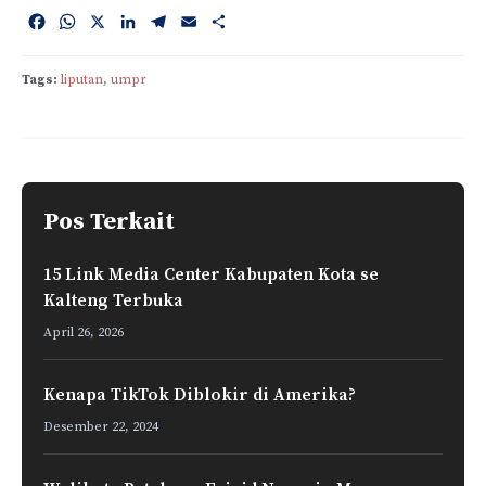
F
W
X
L
T
E
S
a
h
i
e
m
h
c
a
n
l
a
a
Tags:
liputan
, 
umpr
e
t
k
e
i
r
b
s
e
g
l
e
o
A
d
r
o
p
I
a
k
p
n
m
Pos Terkait
15 Link Media Center Kabupaten Kota se
Kalteng Terbuka
April 26, 2026
Kenapa TikTok Diblokir di Amerika?
Desember 22, 2024