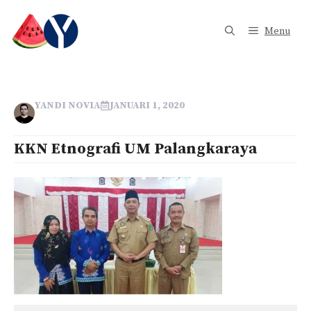
Langsung
ke
Menu
isi
YANDI NOVIA
JANUARI 1, 2020
KKN Etnografi UM Palangkaraya